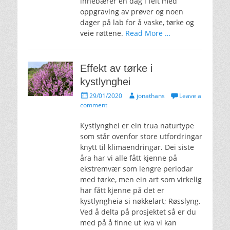
innebærer en dag i felt med
oppgraving av prøver og noen
dager på lab for å vaske, tørke og
veie røttene.
Read More …
Effekt av tørke i
kystlynghei
Posted
Author
29/01/2020
jonathans
Leave a
on
comment
Kystlynghei er ein trua naturtype
som står ovenfor store utfordringar
knytt til klimaendringar. Dei siste
åra har vi alle fått kjenne på
ekstremvær som lengre periodar
med tørke, men ein art som virkelig
har fått kjenne på det er
kystlyngheia si nøkkelart; Røsslyng.
Ved å delta på prosjektet så er du
med på å finne ut kva vi kan