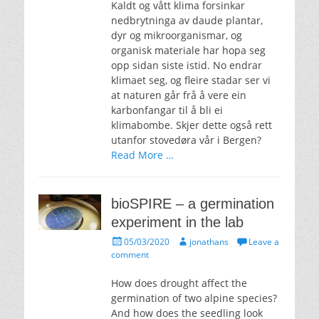
Kaldt og vått klima forsinkar
nedbrytninga av daude plantar,
dyr og mikroorganismar, og
organisk materiale har hopa seg
opp sidan siste istid. No endrar
klimaet seg, og fleire stadar ser vi
at naturen går frå å vere ein
karbonfangar til å bli ei
klimabombe. Skjer dette også rett
utanfor stovedøra vår i Bergen?
Read More …
bioSPIRE – a germination
experiment in the lab
Posted
Author
05/03/2020
jonathans
Leave a
on
comment
How does drought affect the
germination of two alpine species?
And how does the seedling look