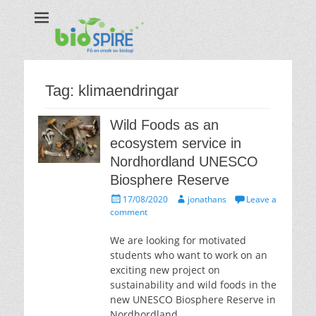
Biospire
The real taste of biology
Tag:
klimaendringar
Wild Foods as an
ecosystem service in
Nordhordland UNESCO
Biosphere Reserve
Posted
Author
17/08/2020
jonathans
Leave a
on
comment
We are looking for motivated
students who want to work on an
exciting new project on
sustainability and wild foods in the
new UNESCO Biosphere Reserve in
Nordhordland.