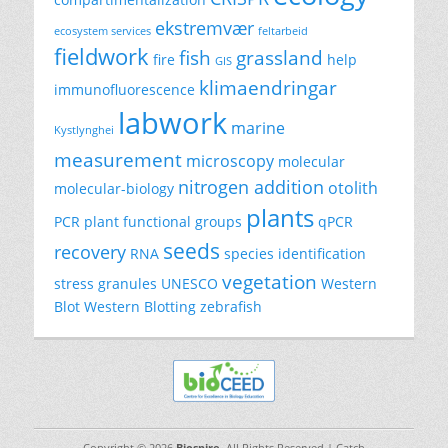
ekstremvær
ecosystem services
feltarbeid
fieldwork
fish
grassland
fire
help
GIS
klimaendringar
immunofluorescence
labwork
marine
Kystlynghei
measurement
microscopy
molecular
nitrogen addition
otolith
molecular-biology
plants
PCR
plant functional groups
qPCR
seeds
recovery
RNA
species identification
vegetation
stress granules
UNESCO
Western
Blot
Western Blotting
zebrafish
Copyright © 2026
Biospire
. All Rights Reserved | Catch