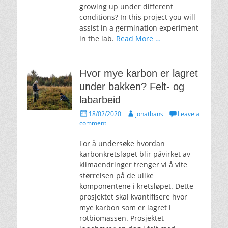
growing up under different
conditions? In this project you will
assist in a germination experiment
in the lab.
Read More …
Hvor mye karbon er lagret
under bakken? Felt- og
labarbeid
Posted
Author
18/02/2020
jonathans
Leave a
on
comment
For å undersøke hvordan
karbonkretsløpet blir påvirket av
klimaendringer trenger vi å vite
størrelsen på de ulike
komponentene i kretsløpet. Dette
prosjektet skal kvantifisere hvor
mye karbon som er lagret i
rotbiomassen. Prosjektet