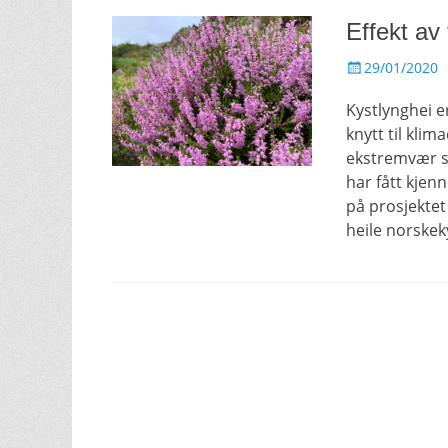
Effekt av 
Posted
29/01/2020
on
Kystlynghei e
knytt til klim
ekstremvær s
har fått kjenn
på prosjektet
heile norskek