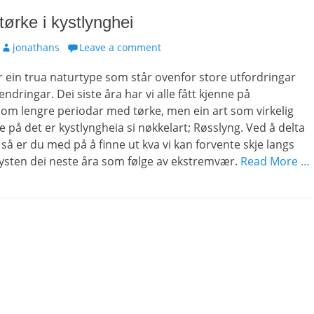
tørke i kystlynghei
Author
jonathans
Leave a comment
r ein trua naturtype som står ovenfor store utfordringar
aendringar. Dei siste åra har vi alle fått kjenne på
om lengre periodar med tørke, men ein art som virkelig
e på det er kystlyngheia si nøkkelart; Røsslyng. Ved å delta
 så er du med på å finne ut kva vi kan forvente skje langs
ysten dei neste åra som følge av ekstremvær.
Read More …