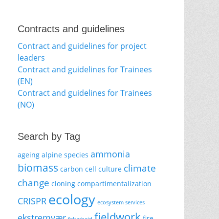
Contracts and guidelines
Contract and guidelines for project
leaders
Contract and guidelines for Trainees
(EN)
Contract and guidelines for Trainees
(NO)
Search by Tag
ammonia
ageing
alpine species
biomass
climate
carbon
cell culture
change
cloning
compartimentalization
ecology
CRISPR
ecosystem services
fieldwork
ekstremvær
fire
feltarbeid