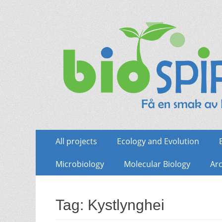
Biospire
The real taste of biology
Skip
Primary
All projects
Ecology and Evolution
to
Menu
content
Microbiology
Molecular Biology
Arc
Tag:
Kystlynghei