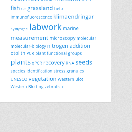
fish
grassland
help
GIS
klimaendringar
immunofluorescence
labwork
marine
Kystlynghei
measurement
microscopy
molecular
nitrogen addition
molecular-biology
otolith
PCR
plant functional groups
plants
seeds
recovery
qPCR
RNA
species identification
stress granules
vegetation
UNESCO
Western Blot
Western Blotting
zebrafish